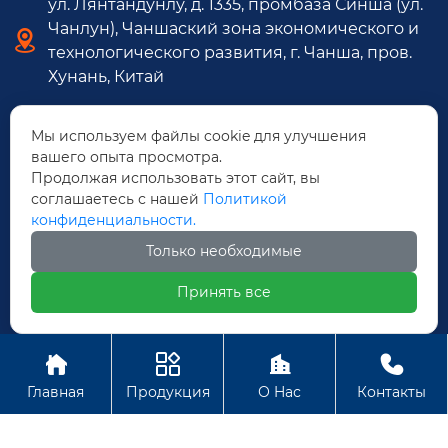
ул. Лянтандунлу, д. 1335, промбаза Синша (ул.
Чанлун), Чаншаский зона экономического и

технологического развития, г. Чанша, пров.
Хунань, Китай​

yu.lilya@zjsunward.com
Мы используем файлы cookie для улучшения
вашего опыта просмотра.

+86-18932464631
Продолжая использовать этот сайт, вы
соглашаетесь с нашей
Политикой
конфиденциальности.

+86-18799629972
Только необходимые

+86-731-86407858
Принять все




Авторское право ©
Главная
Продукция
О Hас
Контакты
ZHONGJI SUNWARD TECHNOLOGY CO., LTD.