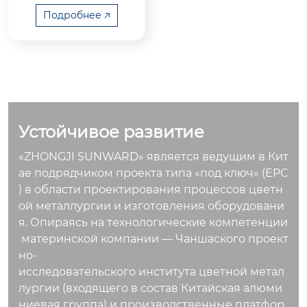
o., Ltd. совместно с
Подробнее 🡥
Changsha Nonferrou
s M...
Устойчивое развитие
«ZHONGJI SUNWARD» является ведущим в Кит
ае подрядчиком проекта типа «под ключ» (EPC
) в области проектирования процессов цветн
ой металлургии и изготовления оборудовани
я. Опираясь на технологические компетенции
материнской компании — Чаншаского проект
но-
исследовательского института цветной метал
лургии (входящего в состав Китайская алюми
ниевая группа) и производственные платфор